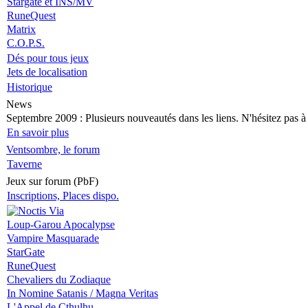
Stargate et INS/MV
RuneQuest
Matrix
C.O.P.S.
Dés pour tous jeux
Jets de localisation
Historique
News
Septembre 2009
: Plusieurs nouveautés dans les liens. N'hésitez pas à v
En savoir plus
Ventsombre, le forum
Taverne
Jeux sur forum (PbF)
Inscriptions, Places dispo.
Loup-Garou Apocalypse
Vampire Masquarade
StarGate
RuneQuest
Chevaliers du Zodiaque
In Nomine Satanis / Magna Veritas
L'Appel de Cthulhu