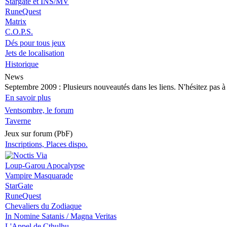
Stargate et INS/MV
RuneQuest
Matrix
C.O.P.S.
Dés pour tous jeux
Jets de localisation
Historique
News
Septembre 2009
: Plusieurs nouveautés dans les liens. N'hésitez pas à v
En savoir plus
Ventsombre, le forum
Taverne
Jeux sur forum (PbF)
Inscriptions, Places dispo.
Loup-Garou Apocalypse
Vampire Masquarade
StarGate
RuneQuest
Chevaliers du Zodiaque
In Nomine Satanis / Magna Veritas
L'Appel de Cthulhu