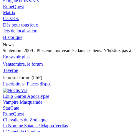
Stargate et INS/MV
RuneQuest
Matrix
C.O.P.S.
Dés pour tous jeux
Jets de localisation
Historique
News
Septembre 2009
: Plusieurs nouveautés dans les liens. N'hésitez pas à v
En savoir plus
Ventsombre, le forum
Taverne
Jeux sur forum (PbF)
Inscriptions, Places dispo.
Loup-Garou Apocalypse
Vampire Masquarade
StarGate
RuneQuest
Chevaliers du Zodiaque
In Nomine Satanis / Magna Veritas
L'Appel de Cthulhu