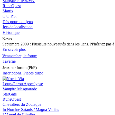
Stargate et INS/MV
RuneQuest
Matrix
C.O.P.S.
Dés pour tous jeux
Jets de localisation
Historique
News
Septembre 2009
: Plusieurs nouveautés dans les liens. N'hésitez pas à v
En savoir plus
Ventsombre, le forum
Taverne
Jeux sur forum (PbF)
Inscriptions, Places dispo.
Loup-Garou Apocalypse
Vampire Masquarade
StarGate
RuneQuest
Chevaliers du Zodiaque
In Nomine Satanis / Magna Veritas
L'Appel de Cthulhu