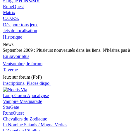
Stargate et INS/MV
RuneQuest
Matrix
C.O.P.S.
Dés pour tous jeux
Jets de localisation
Historique
News
Septembre 2009
: Plusieurs nouveautés dans les liens. N'hésitez pas à v
En savoir plus
Ventsombre, le forum
Taverne
Jeux sur forum (PbF)
Inscriptions, Places dispo.
Loup-Garou Apocalypse
Vampire Masquarade
StarGate
RuneQuest
Chevaliers du Zodiaque
In Nomine Satanis / Magna Veritas
L'Appel de Cthulhu