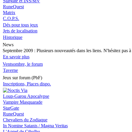
Stargate et INS/MV
RuneQuest
Matrix
C.O.P.S.
Dés pour tous jeux
Jets de localisation
Historique
News
Septembre 2009
: Plusieurs nouveautés dans les liens. N'hésitez pas à v
En savoir plus
Ventsombre, le forum
Taverne
Jeux sur forum (PbF)
Inscriptions, Places dispo.
Loup-Garou Apocalypse
Vampire Masquarade
StarGate
RuneQuest
Chevaliers du Zodiaque
In Nomine Satanis / Magna Veritas
L'Appel de Cthulhu