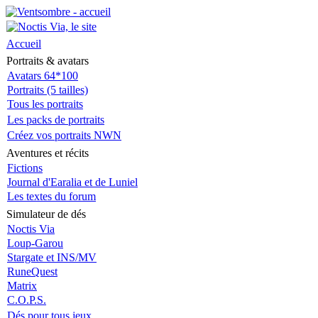
Accueil
Portraits & avatars
Avatars 64*100
Portraits (5 tailles)
Tous les portraits
Les packs de portraits
Créez vos portraits NWN
Aventures et récits
Fictions
Journal d'Earalia et de Luniel
Les textes du forum
Simulateur de dés
Noctis Via
Loup-Garou
Stargate et INS/MV
RuneQuest
Matrix
C.O.P.S.
Dés pour tous jeux