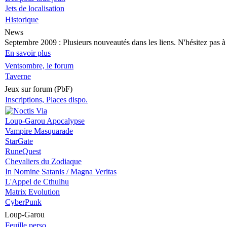
Jets de localisation
Historique
News
Septembre 2009
: Plusieurs nouveautés dans les liens. N'hésitez pas à v
En savoir plus
Ventsombre, le forum
Taverne
Jeux sur forum (PbF)
Inscriptions, Places dispo.
Loup-Garou Apocalypse
Vampire Masquarade
StarGate
RuneQuest
Chevaliers du Zodiaque
In Nomine Satanis / Magna Veritas
L'Appel de Cthulhu
Matrix Evolution
CyberPunk
Loup-Garou
Feuille perso.