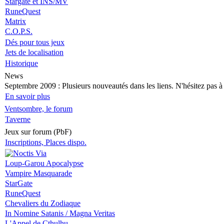
Stargate et INS/MV
RuneQuest
Matrix
C.O.P.S.
Dés pour tous jeux
Jets de localisation
Historique
News
Septembre 2009
: Plusieurs nouveautés dans les liens. N'hésitez pas à v
En savoir plus
Ventsombre, le forum
Taverne
Jeux sur forum (PbF)
Inscriptions, Places dispo.
Loup-Garou Apocalypse
Vampire Masquarade
StarGate
RuneQuest
Chevaliers du Zodiaque
In Nomine Satanis / Magna Veritas
L'Appel de Cthulhu