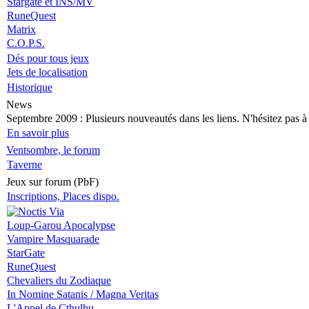
Stargate et INS/MV
RuneQuest
Matrix
C.O.P.S.
Dés pour tous jeux
Jets de localisation
Historique
News
Septembre 2009
: Plusieurs nouveautés dans les liens. N'hésitez pas à v
En savoir plus
Ventsombre, le forum
Taverne
Jeux sur forum (PbF)
Inscriptions, Places dispo.
Loup-Garou Apocalypse
Vampire Masquarade
StarGate
RuneQuest
Chevaliers du Zodiaque
In Nomine Satanis / Magna Veritas
L'Appel de Cthulhu