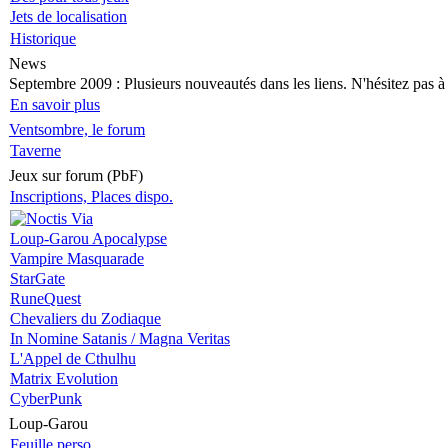
Jets de localisation
Historique
News
Septembre 2009
: Plusieurs nouveautés dans les liens. N'hésitez pas à v
En savoir plus
Ventsombre, le forum
Taverne
Jeux sur forum (PbF)
Inscriptions, Places dispo.
Loup-Garou Apocalypse
Vampire Masquarade
StarGate
RuneQuest
Chevaliers du Zodiaque
In Nomine Satanis / Magna Veritas
L'Appel de Cthulhu
Matrix Evolution
CyberPunk
Loup-Garou
Feuille perso.