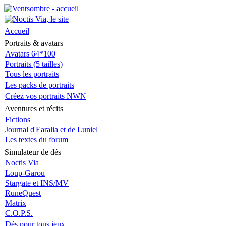
Accueil
Portraits & avatars
Avatars 64*100
Portraits (5 tailles)
Tous les portraits
Les packs de portraits
Créez vos portraits NWN
Aventures et récits
Fictions
Journal d'Earalia et de Luniel
Les textes du forum
Simulateur de dés
Noctis Via
Loup-Garou
Stargate et INS/MV
RuneQuest
Matrix
C.O.P.S.
Dés pour tous jeux