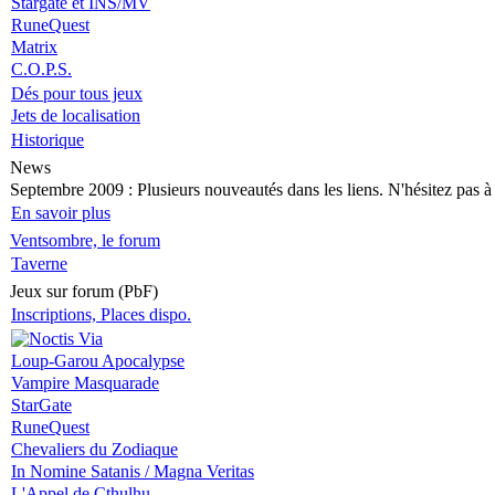
Stargate et INS/MV
RuneQuest
Matrix
C.O.P.S.
Dés pour tous jeux
Jets de localisation
Historique
News
Septembre 2009
: Plusieurs nouveautés dans les liens. N'hésitez pas à v
En savoir plus
Ventsombre, le forum
Taverne
Jeux sur forum (PbF)
Inscriptions, Places dispo.
Loup-Garou Apocalypse
Vampire Masquarade
StarGate
RuneQuest
Chevaliers du Zodiaque
In Nomine Satanis / Magna Veritas
L'Appel de Cthulhu