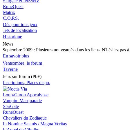
Stargate et INS/MV
RuneQuest
Matrix
C.O.P.S.
Dés pour tous jeux
Jets de localisation
Historique
News
Septembre 2009
: Plusieurs nouveautés dans les liens. N'hésitez pas à v
En savoir plus
Ventsombre, le forum
Taverne
Jeux sur forum (PbF)
Inscriptions, Places dispo.
Loup-Garou Apocalypse
Vampire Masquarade
StarGate
RuneQuest
Chevaliers du Zodiaque
In Nomine Satanis / Magna Veritas
L'Appel de Cthulhu