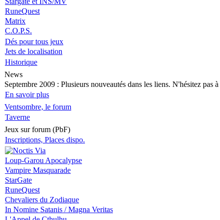
Stargate et INS/MV
RuneQuest
Matrix
C.O.P.S.
Dés pour tous jeux
Jets de localisation
Historique
News
Septembre 2009
: Plusieurs nouveautés dans les liens. N'hésitez pas à v
En savoir plus
Ventsombre, le forum
Taverne
Jeux sur forum (PbF)
Inscriptions, Places dispo.
Loup-Garou Apocalypse
Vampire Masquarade
StarGate
RuneQuest
Chevaliers du Zodiaque
In Nomine Satanis / Magna Veritas
L'Appel de Cthulhu