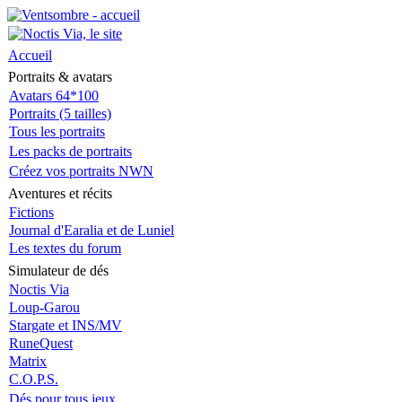
Accueil
Portraits & avatars
Avatars 64*100
Portraits (5 tailles)
Tous les portraits
Les packs de portraits
Créez vos portraits NWN
Aventures et récits
Fictions
Journal d'Earalia et de Luniel
Les textes du forum
Simulateur de dés
Noctis Via
Loup-Garou
Stargate et INS/MV
RuneQuest
Matrix
C.O.P.S.
Dés pour tous jeux