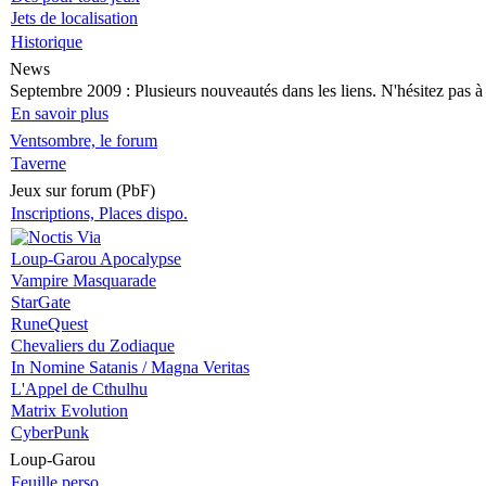
Jets de localisation
Historique
News
Septembre 2009
: Plusieurs nouveautés dans les liens. N'hésitez pas à v
En savoir plus
Ventsombre, le forum
Taverne
Jeux sur forum (PbF)
Inscriptions, Places dispo.
Loup-Garou Apocalypse
Vampire Masquarade
StarGate
RuneQuest
Chevaliers du Zodiaque
In Nomine Satanis / Magna Veritas
L'Appel de Cthulhu
Matrix Evolution
CyberPunk
Loup-Garou
Feuille perso.