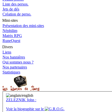
Liste des persos.
Jets de dés
Création de perso.
Mini-sites
Présentation des mini-sites
Néphilim
Matrix RPG
RuneQuest
Divers
Liens
Nos bannières
Qui sommes nous ?
Nos partenaires
Statistiques
ZELEZNIK John :
Voir la biographie sur le